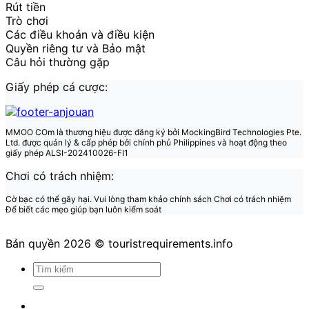
Rút tiền
Trò chơi
Các điều khoản và điều kiện
Quyền riêng tư và Bảo mật
Câu hỏi thường gặp
Giấy phép cá cược:
MMOO COm là thương hiệu được đăng ký bởi MockingBird Technologies Pte.
Ltd. được quản lý & cấp phép bởi chính phủ Philippines và hoạt động theo
giấy phép ALSI-202410026-FI1
Chơi có trách nhiệm:
Cờ bạc có thể gây hại. Vui lòng tham khảo chính sách Chơi có trách nhiệm
Để biết các mẹo giúp bạn luôn kiểm soát
Bản quyền 2026 © touristrequirements.info
Trang Chủ