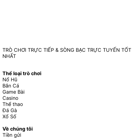
TRÒ CHƠI TRỰC TIẾP & SÒNG BẠC TRỰC TUYẾN TỐT
NHẤT
Thể loại trò chơi
Nổ Hũ
Bắn Cá
Game Bài
Casino
Thể thao
Đá Gà
Xổ Số
Về chúng tôi
Tiền gửi