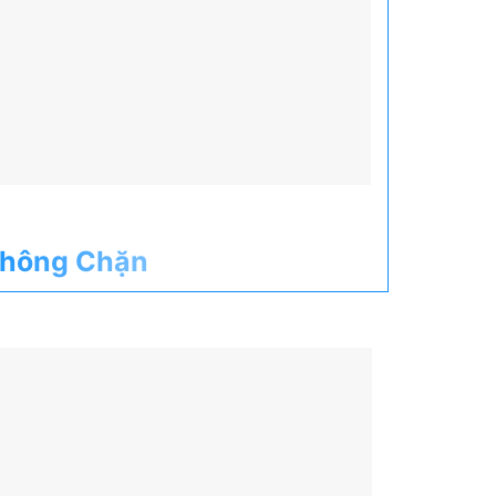
Không Chặn
o6 #mmoo7 #mmoo8 #mmoo9 #mmoo10
0 #mmoo21 #mmoo22 #mmoo23 #mmoo24
2 #mmoo33 #mmoo34 #mmoo35
#1mmoo.com #2mmoo.com #4mmoo.com
mm00.win #
mmoo .mobi #
3mmoo .com