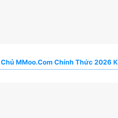
g Chủ MMoo.Com Chính Thức 2026 
 #mmoo2 #mmooo.game #mmoo3 #mmoo4 #mmoo5 #mmo
#mmoo15 #mmoo16 #mmoo17 #mmoo #mmoo19 #mmoo2
moo27 #mmoo28 #mmoo29 #mmoo30 #mmoo31 #mmoo3
mmoo .com #mm oo.app #mmoo38 #mmoo39 #mmoo40 
om #9mmoo.com #mmoo .word #mmoo.link
#
mmoo .vip
#