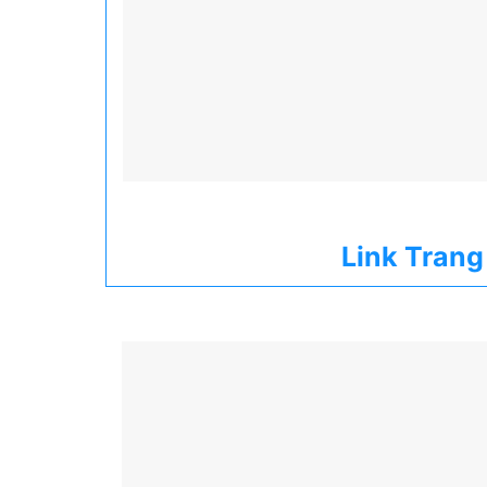
Link Tran
#mmoo 88.bet #mmooo.pro #mmoo1
#mmoo11 #mmoo12 #mmoo13 #mmoo14 
#mmoo25 #mmoo #mmoo26 #m
#mmoo18 #mmoo #mmoo36 #mmoo37 #
#5mmoo.com #7mmoo.com #8mmoo.c