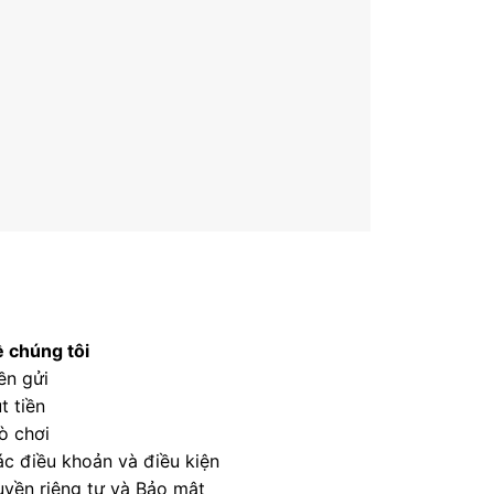
 chúng tôi
ền gửi
t tiền
ò chơi
c điều khoản và điều kiện
yền riêng tư và Bảo mật