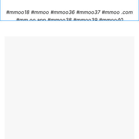
#mmoo18 #mmoo #mmoo36 #mmoo37 #mmoo .com
#mm oo.app #mmoo38 #mmoo39 #mmoo40
#1mmoo.com #2mmoo.com #4mmoo.com
#5mmoo.com #7mmoo.com #8mmoo.com
#9mmoo.com #mmoo .word #mmoo.link
#
mmoo .vip
#
mm00.win #
mmoo .mobi #
3mmoo .com #
mmoo.com
#
mmoo.zip #
mm oo.dev #
momo.love #
momo .dev
#
momo .bet