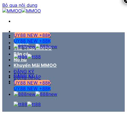
Bỏ qua nội dung
Trang Chủ
UY88 NEW +88K
Hướng dẫn
UY88 NEW +88K
Casino
Thể Thao MMOO
Bắn cá
Nổ hũ
Khuyến Mãi MMOO
ĐĂNG KÝ
ĐĂNG KÝ
ĐĂNG NHẬP
ĐĂNG NHẬP
UY88 NEW +88K
UY88 NEW +88K