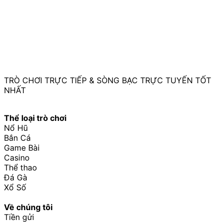
TRÒ CHƠI TRỰC TIẾP & SÒNG BẠC TRỰC TUYẾN TỐT
NHẤT
Thể loại trò chơi
Nổ Hũ
Bắn Cá
Game Bài
Casino
Thể thao
Đá Gà
Xổ Số
Về chúng tôi
Tiền gửi