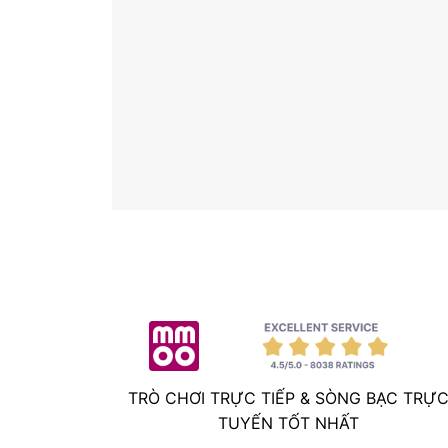
TRÒ CHƠI TRỰC TIẾP & SÒNG BẠC TRỰ
TUYẾN TỐT NHẤT