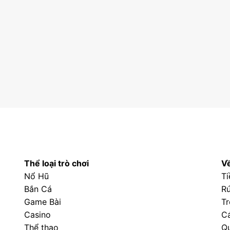
Thể loại trò chơi
Về
Nổ Hũ
Ti
Bắn Cá
Rú
Game Bài
Tr
C
Casino
Cá
Thể thao
Qu