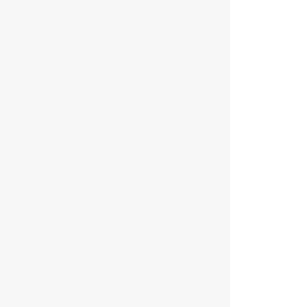
omo .bet