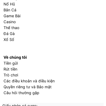
Nổ Hũ
Bắn Cá
Game Bài
Casino
Thể thao
Đá Gà
Xổ Số
Về chúng tôi
Tiền gửi
Rút tiền
Trò chơi
Các điều khoản và điều kiện
Quyền riêng tư và Bảo mật
Câu hỏi thường gặp
Giấy phép cá cược: