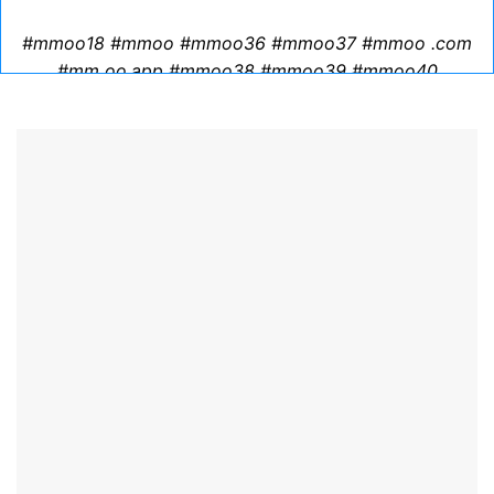
#mmoo18 #mmoo #mmoo36 #mmoo37 #mmoo .com
#mm oo.app #mmoo38 #mmoo39 #mmoo40
#1mmoo.com #2mmoo.com #4mmoo.com
#5mmoo.com #7mmoo.com #8mmoo.com
#9mmoo.com #mmoo .word #mmoo.link
#
mmoo .vip
#
mm00.win #
mmoo .mobi #
3mmoo .com #
mmoo.com
#
mmoo.zip #
mm oo.dev #
momo.love #
momo .dev
#
momo .bet